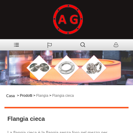
>
Prodotti
>
Flangia
>
Flangia cieca
Casa
Flangia cieca
La flangia cieca è la flangia senza foro nel mezzo per