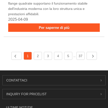
flange quadrate supportano il funzionamento stabile
dell'industria moderna con la loro struttura unica e
prestazioni affidabili.
2025-04-09
Per saperne di più
1
2
3
4
5
37
...
CONTATTACI
INQUIRY FOR PRICELIST
ULTIME NOTIZIE